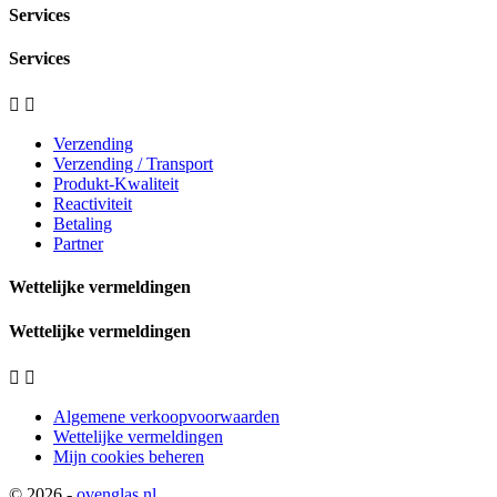
Services
Services


Verzending
Verzending / Transport
Produkt-Kwaliteit
Reactiviteit
Betaling
Partner
Wettelijke vermeldingen
Wettelijke vermeldingen


Algemene verkoopvoorwaarden
Wettelijke vermeldingen
Mijn cookies beheren
© 2026 -
ovenglas.nl