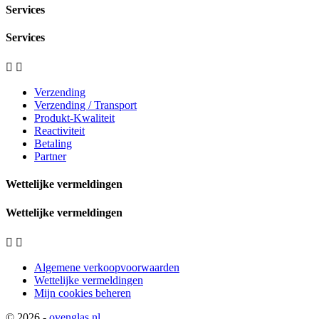
Services
Services


Verzending
Verzending / Transport
Produkt-Kwaliteit
Reactiviteit
Betaling
Partner
Wettelijke vermeldingen
Wettelijke vermeldingen


Algemene verkoopvoorwaarden
Wettelijke vermeldingen
Mijn cookies beheren
© 2026 -
ovenglas.nl