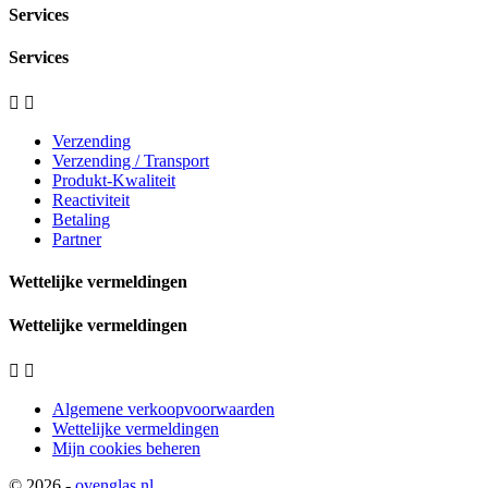
Services
Services


Verzending
Verzending / Transport
Produkt-Kwaliteit
Reactiviteit
Betaling
Partner
Wettelijke vermeldingen
Wettelijke vermeldingen


Algemene verkoopvoorwaarden
Wettelijke vermeldingen
Mijn cookies beheren
© 2026 -
ovenglas.nl