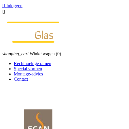

Inloggen

shopping_cart
Winkelwagen
(0)
Rechthoekige ramen
Special vormen
Montage-advies
Contact